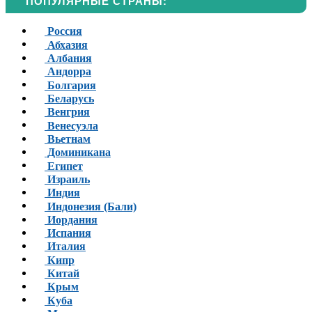
ПОПУЛЯРНЫЕ СТРАНЫ:
Россия
Абхазия
Албания
Андорра
Болгария
Беларусь
Венгрия
Венесуэла
Вьетнам
Доминикана
Египет
Израиль
Индия
Индонезия (Бали)
Иордания
Испания
Италия
Кипр
Китай
Крым
Куба