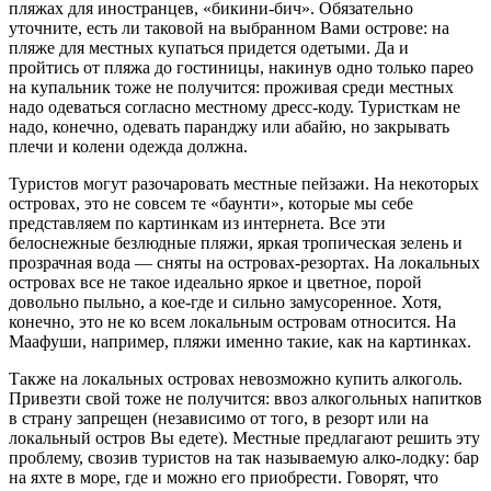
пляжах для иностранцев, «бикини-бич». Обязательно
уточните, есть ли таковой на выбранном Вами острове: на
пляже для местных купаться придется одетыми. Да и
пройтись от пляжа до гостиницы, накинув одно только парео
на купальник тоже не получится: проживая среди местных
надо одеваться согласно местному дресс-коду. Туристкам не
надо, конечно, одевать паранджу или абайю, но закрывать
плечи и колени одежда должна.
Туристов могут разочаровать местные пейзажи. На некоторых
островах, это не совсем те «баунти», которые мы себе
представляем по картинкам из интернета. Все эти
белоснежные безлюдные пляжи, яркая тропическая зелень и
прозрачная вода — сняты на островах-резортах. На локальных
островах все не такое идеально яркое и цветное, порой
довольно пыльно, а кое-где и сильно замусоренное. Хотя,
конечно, это не ко всем локальным островам относится. На
Маафуши, например, пляжи именно такие, как на картинках.
Также на локальных островах невозможно купить алкоголь.
Привезти свой тоже не получится: ввоз алкогольных напитков
в страну запрещен (независимо от того, в резорт или на
локальный остров Вы едете). Местные предлагают решить эту
проблему, свозив туристов на так называемую алко-лодку: бар
на яхте в море, где и можно его приобрести. Говорят, что