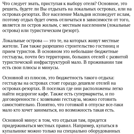
Что следует знать, приступая к выбору отеля? Основное, это
решить, будете ли Вы отдыхать на локальных островах, или на
островах-резортах. Все население Мальдив исповедует ислам,
поэтому отдых будет очень отличаться в зависимости от того,
является ли остров жилым, с местным населением (локальные
острова) или туристическим (резорт).
Локальные острова — это те, на которых живут местные
жители. Там также разрешено строительство гостиниц и
прием туристов. В основном это небольшие бюджетные
гестхаузы, почти без территории, больших отелей с развитой
туристической инфраструктурой мало. В проживании там
есть свои плюсы и минусы.
Основной из плюсов, это бюджетность такого отдыха:
гестхаузы на островах стоят гораздо дешевле отелей на
островах-резортах. В поселках где они расположены легко
найти недорогие кафе. Также есть супермаркеты, и по
договоренности с хозяевами гестхауза, можно готовить
самостоятельно. Понятно, что готовкой в отпуске все-таки
мало кто хочет заниматься, но возможность такая есть.
Основной минус в том, что отдыхая там, придется
придерживаться местных правил. Например, купаться в
купальнике можно только на специально оборудованных