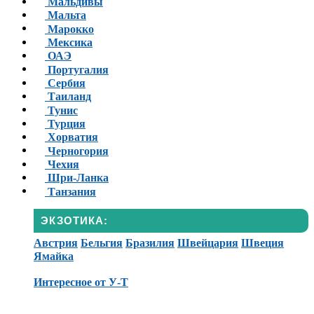
Мальдивы
Мальта
Марокко
Мексика
ОАЭ
Португалия
Сербия
Таиланд
Тунис
Турция
Хорватия
Черногория
Чехия
Шри-Ланка
Танзания
ЭКЗОТИКА:
Австрия
Бельгия
Бразилия
Швейцария
Швеция
Ямайка
Интересное от У-Т