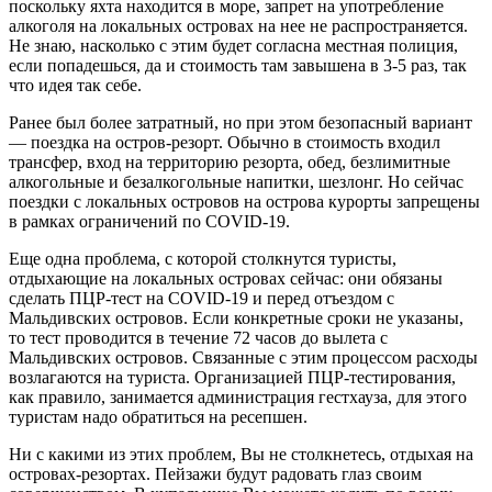
поскольку яхта находится в море, запрет на употребление
алкоголя на локальных островах на нее не распространяется.
Не знаю, насколько с этим будет согласна местная полиция,
если попадешься, да и стоимость там завышена в 3-5 раз, так
что идея так себе.
Ранее был более затратный, но при этом безопасный вариант
— поездка на остров-резорт. Обычно в стоимость входил
трансфер, вход на территорию резорта, обед, безлимитные
алкогольные и безалкогольные напитки, шезлонг. Но сейчас
поездки с локальных островов на острова курорты запрещены
в рамках ограничений по COVID-19.
Еще одна проблема, с которой столкнутся туристы,
отдыхающие на локальных островах сейчас: они обязаны
сделать ПЦР-тест на COVID-19 и перед отъездом с
Мальдивских островов. Если конкретные сроки не указаны,
то тест проводится в течение 72 часов до вылета с
Мальдивских островов. Связанные с этим процессом расходы
возлагаются на туриста. Организацией ПЦР-тестирования,
как правило, занимается администрация гестхауза, для этого
туристам надо обратиться на ресепшен.
Ни с какими из этих проблем, Вы не столкнетесь, отдыхая на
островах-резортах. Пейзажи будут радовать глаз своим