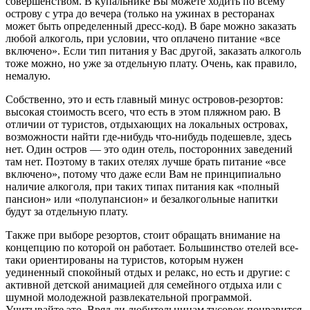
совершенством. В купальнике Вы можете ходить по всему
острову с утра до вечера (только на ужинах в ресторанах
может быть определенный дресс-код). В баре можно заказать
любой алкоголь, при условии, что оплачено питание «все
включено». Если тип питания у Вас другой, заказать алкоголь
тоже можно, но уже за отдельную плату. Очень, как правило,
немалую.
Собственно, это и есть главный минус островов-резортов:
высокая стоимость всего, что есть в этом пляжном раю. В
отличии от туристов, отдыхающих на локальных островах,
возможности найти где-нибудь что-нибудь подешевле, здесь
нет. Один остров — это один отель, посторонних заведений
там нет. Поэтому в таких отелях лучше брать питание «все
включено», потому что даже если Вам не принципиально
наличие алкоголя, при таких типах питания как «полный
пансион» или «полупансион» и безалкогольные напитки
будут за отдельную плату.
Также при выборе резортов, стоит обращать внимание на
концепцию по которой он работает. Большинство отелей все-
таки ориентированы на туристов, которым нужен
уединенный спокойный отдых и релакс, но есть и другие: с
активной детской анимацией для семейного отдыха или с
шумной молодежной развлекательной программой.
Учитывайте это. Вряд ли любительницам тусовок понравится