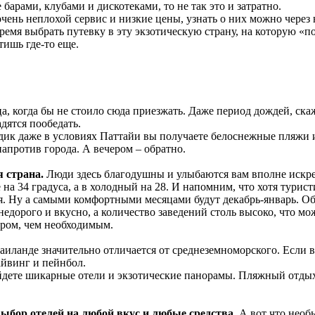
барами, клубами и дискотеками, то не так это и затратно.
очень неплохой сервис и низкие цены, узнать о них можно через
ремя выбрать путевку в эту экзотическую страну, на которую «
тишь где-то еще.
а, когда бы не стоило сюда приезжать. Даже период дождей, скаж
адятся пообедать.
ждик даже в условиях Паттайи вы получаете белоснежные пляжи 
напротив города. А вечером – обратно.
я страна.
Люди здесь благодушны и улыбаются вам вполне искрен
 на 34 градуса, а в холодный на 28. И напомним, что хотя тури
мя. Ну а самыми комфортными месяцами будут декабрь-январь. Об
 недорого и вкусно, а количество заведений столь высоко, что м
ором, чем необходимым.
иланде значительно отличается от среднеземноморского. Если в
дайвинг и пейнбол.
айдете шикарные отели и экзотические панорамы. Пляжный отдых
ыбор отелей на любой вкус и любые средства.
А вот что необ