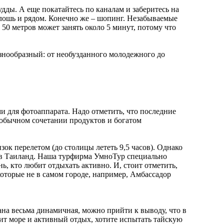
дды. А еще покатайтесь по каналам и заберитесь на
плошь и рядом. Конечно же – шопинг. Незабываемые
 50 метров может занять около 5 минут, потому что
азнообразный: от необузданного молодежного до
и для фотоаппарата. Надо отметить, что последние
необычном сочетании продуктов и богатом
изок перелетом (до столицы лететь 9,5 часов). Однако
ы в Таиланд. Наша турфирма УмноТур специально
ь, кто любит отдыхать активно. И, стоит отметить,
которые не в самом городе, например, Амбассадор
на весьма динамичная, можно прийти к выводу, что в
юбит море и активный отдых, хотите испытать тайскую