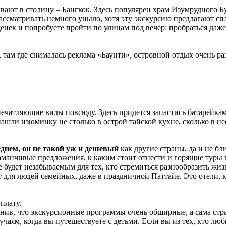
вают в столицу – Бангкок. Здесь популярен храм Изумрудного Бу
ассматривать немного уныло, хотя эту экскурсию предлагают с
денек и попробуете пройти по улицам под вечер: пробраться даже
 там где снималась реклама «Баунти», островной отдых очень р
ечатляющие виды повсюду. Здесь придется запастись батарейкам
нашли изюминку не столько в острой тайской кухне, сколько в 
еднем, он не такой уж и дешевый
как другие страны, да и не бл
заманчивые предложения, к каким стоит отнести и горящие тур
будет незабываемым для тех, кто стремиться разнообразить жизн
т для людей семейных, даже в праздничной Паттайе. Это отели, 
плату.
нив, что экскурсионные программы очень обширные, а сама стра
лучаям, когда вы путешествуете с детьми. Если вы из тех, кто л