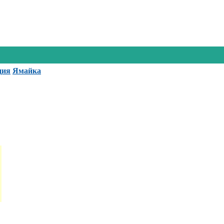
ция
Ямайка