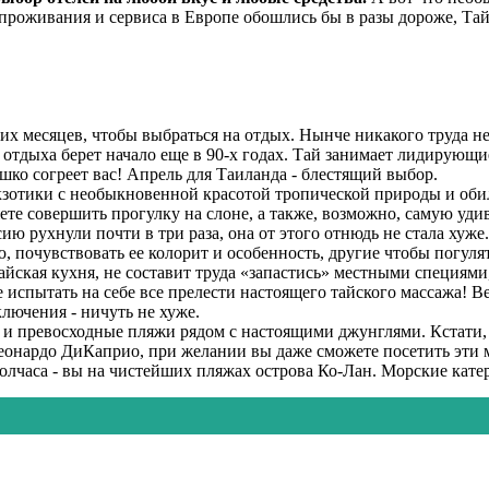
 проживания и сервиса в Европе обошлись бы в разы дороже, Т
х месяцев, чтобы выбраться на отдых. Нынче никакого труда не 
 отдыха берет начало еще в 90-х годах. Тай занимает лидирующ
шко согреет вас! Апрель для Таиланда - блестящий выбор.
экзотики с необыкновенной красотой тропической природы и об
ете совершить прогулку на слоне, а также, возможно, самую удив
ию рухнули почти в три раза, она от этого отнюдь не стала хуже.
ю, почувствовать ее колорит и особенность, другие чтобы погул
айская кухня, не составит труда «запастись» местными специями
 испытать на себе все прелести настоящего тайского массажа! Ве
лючения - ничуть не хуже.
есть и превосходные пляжи рядом с настоящими джунглями. Кстат
онардо ДиКаприо, при желании вы даже сможете посетить эти ме
 полчаса - вы на чистейших пляжах острова Ко-Лан. Морские катер