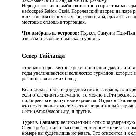
Завоевывать Таиланд можно по-разному.
Нередко россияне выбирают острова при этом загляды
небоскреб Байок-Скай. Королевский дворец на жаре р
впечатления останутся у вас, если вы задержитесь на 
мостовые сплошь в торговцах.
Что выбрать из островов:
Пхукет, Самуи и Пхи-Пхи,
азиатской экзотики высокого уровня.
Север Тайланда
отличают горы, мутные реки, настоящие джунгли и вп
годы увеличивается и количество гурманов, которые 
разнообразии самих блюд.
Если забыть про спецпредложения в Таиланд, то
в ср
если отслеживать ситуацию, то можно найти весьма 
подбирает все доступные варианты. Отдых в Таиланде 
что почти во всех местах есть альтернативный вариан
Сити (Ambassador City) и другие.
Туры в Таиланд:
великолепный отдых за умеренную 
Сняв требование о высококачественном отеле и вспом
номере вы будете лишь ночевать. Это относится и к с