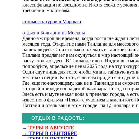
классификация по звездности. И хотя схожие условия
требованиям к отелям.
стоимость туров в Марокко
отдых в Болгарии из Москвы
Давно уж прошли времена, когда россияне ждали летни
месяцев года. Открытие нами Таиланда для массового
наших людей. Стоит только пожелать и тайское солны
Таиланд предлагает вам окунуться в мир настоящей 
растут только здесь. В Таиланде или в Индии вы смож
попробуйте, апрельские цены 2025 года на эту экскурс
Одни едут лишь для того, чтобы узнать тайскую кухн
местных специй. Кстати, если вам придется по душе т
Где, еще по-настоящему, как не в Таиланде вы сможете
который приходится на декабрь-январь. Погода и прик
Здесь есть и мутненькая вода в пределах города, а 
известного фильма «Пляж» с участием знаменитого Ле
Паттайи и отель ваш в этом городе - за 1,5 доллара и
ОТДЫХ В РАДОСТЬ:
→
ТУРЫ В АВГУСТЕ
→
ТУРЫ В СЕНТЯБРЕ
→
ТУРЫ В ОКТЯБРЕ