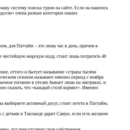
 нашу систему поиска туров на сайте. Если на нашлось
подсели» очень разные категории наших
ем, для Паттайи – это лишь час в день, причем в
и чистейшую морскую воду, стоит лишь потратить 40
не, оттого и бытует называние «страна тысячи
стическим сезоном называют именно период с ноября
ычное питание в отелях бывает лишь на завтраках, и
ожно сказать, что «каждый столб кормит». Именно
ы выбираете активный досуг, стоит лететь в Паттайю,
 с детьми в Таиланде дарит Самуи, если есть желание
ычно, тут присутствует своя собственная