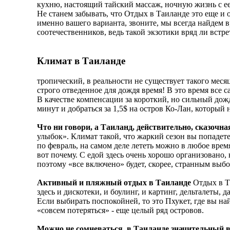
кухню, настоящий тайский массаж, ночную жизнь с ее 
Не станем забывать, что Отдых в Таиланде это еще и 
именно вашего варианта, звоните, мы всегда найдем в
соотечественников, ведь такой экзотики вряд ли встре
Климат в Таиланде
тропический, в реальности не существует такого месяц
строго отведенное для дождя время! В это время все с
В качестве компенсации за короткий, но сильный до
минут и добраться за 1,5$ на остров Ко-Лан, который 
Что ни говори, а Таиланд, действительно, сказочна
улыбок». Климат такой, что жаркий сезон вы попадете
по февраль, на самом деле лететь можно в любое вре
вот почему. С едой здесь очень хорошо организовано,
поэтому «все включено» будет, скорее, странным выб
Активный и пляжный отдых в Таиланде
Отдых в Та
здесь и дискотеки, и боулинг, и картинг, дельталеты, 
Если выбирать поспокойней, то это Пхукет, где вы н
«совсем потеряться» - еще целый ряд островов.
Можно не сомневаться, в Таиланде значительный в