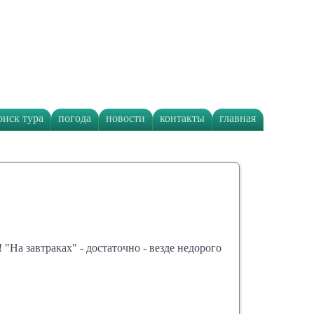
оиск тура
погода
новости
контакты
главная
 "На завтраках" - достаточно - везде недорого