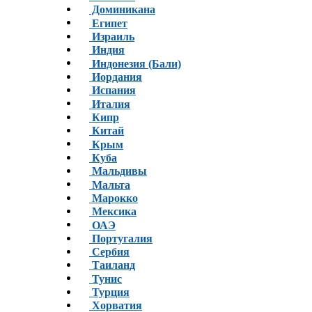
Доминикана
Египет
Израиль
Индия
Индонезия (Бали)
Иордания
Испания
Италия
Кипр
Китай
Крым
Куба
Мальдивы
Мальта
Марокко
Мексика
ОАЭ
Португалия
Сербия
Таиланд
Тунис
Турция
Хорватия