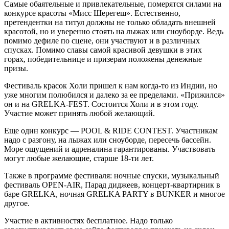
Самые обаятельные и привлекательные, померятся силами на
конкурсе красоты «Мисс Шерегеш». Естественно,
претендентки на титул должны не только обладать внешней
красотой, но и уверенно стоять на лыжах или сноуборде. Ведь
помимо дефиле по сцене, они участвуют и в различных
спусках. Помимо славы самой красивой девушки в этих
горах, победительнице и призерам положены денежные
призы.
Фестиваль красок Холи пришел к нам когда-то из Индии, но
уже многим полюбился и далеко за ее пределами. «Прижился»
он и на GRELKA-FEST. Состоится Холи и в этом году.
Участие может принять любой желающий.
Еще один конкурс — POOL & RIDE CONTEST. Участникам
надо с разгону, на лыжах или сноуборде, пересечь бассейн.
Море ощущений и адреналина гарантированы. Участвовать
могут любые желающие, старше 18-ти лет.
Также в программе фестиваля: ночные спуски, музыкальный
фестиваль OPEN-AIR, Парад диджеев, концерт-квартирник в
баре GRELKA, ночная GRELKA PARTY в BUNKER и многое
другое.
Участие в активностях бесплатное. Надо только