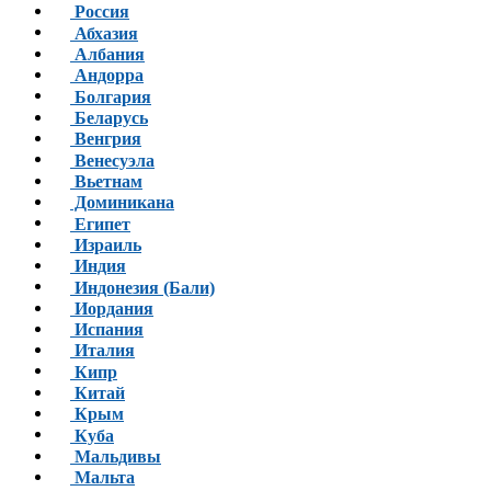
Россия
Абхазия
Албания
Андорра
Болгария
Беларусь
Венгрия
Венесуэла
Вьетнам
Доминикана
Египет
Израиль
Индия
Индонезия (Бали)
Иордания
Испания
Италия
Кипр
Китай
Крым
Куба
Мальдивы
Мальта