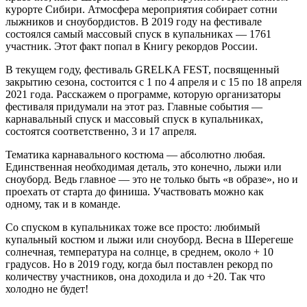
курорте Сибири. Атмосфера мероприятия собирает сотни
лыжников и сноубордистов. В 2019 году на фестивале
состоялся самый массовый спуск в купальниках — 1761
участник. Этот факт попал в Книгу рекордов России.
В текущем году, фестиваль GRELKA FEST, посвященный
закрытию сезона, состоится с 1 по 4 апреля и с 15 по 18 апреля
2021 года. Расскажем о программе, которую организаторы
фестиваля придумали на этот раз. Главные события —
карнавальный спуск и массовый спуск в купальниках,
состоятся соответственно, 3 и 17 апреля.
Тематика карнавального костюма — абсолютно любая.
Единственная необходимая деталь, это конечно, лыжи или
сноуборд. Ведь главное — это не только быть «в образе», но и
проехать от старта до финиша. Участвовать можно как
одному, так и в команде.
Со спуском в купальниках тоже все просто: любимый
купальный костюм и лыжи или сноуборд. Весна в Шерегеше
солнечная, температура на солнце, в среднем, около + 10
градусов. Но в 2019 году, когда был поставлен рекорд по
количеству участников, она доходила и до +20. Так что
холодно не будет!