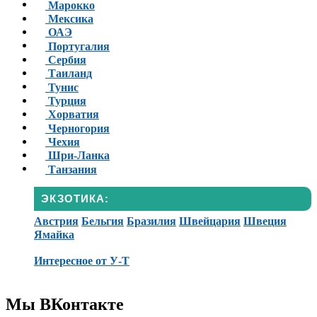
Марокко
Мексика
ОАЭ
Португалия
Сербия
Таиланд
Тунис
Турция
Хорватия
Черногория
Чехия
Шри-Ланка
Танзания
ЭКЗОТИКА:
Австрия
Бельгия
Бразилия
Швейцария
Швеция
Ямайка
Интересное от У-Т
Мы ВКонтакте