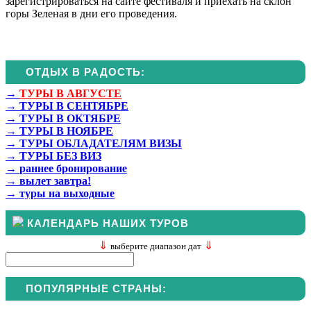
зарегистрироваться на сайте фестиваля и приехать на склон
горы Зеленая в дни его проведения.
ОТДЫХ В РАДОСТЬ:
→
ТУРЫ В АВГУСТЕ
→
ТУРЫ В СЕНТЯБРЕ
→
ТУРЫ В ОКТЯБРЕ
→
ТУРЫ В НОЯБРЕ
→
ТУРЫ ОБЛАДАТЕЛЯМ ВИЗЫ
→
ТУРЫ БЕЗ ВИЗ
→
раннее бронирование
→
вылет завтра!
→
туры на выходные
КАЛЕНДАРЬ НАШИХ ТУРОВ
⇓
⇓
выберите диапазон дат
ПОПУЛЯРНЫЕ СТРАНЫ: