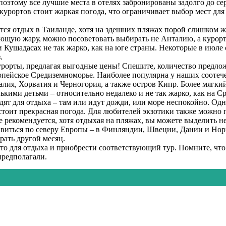
поэтому все лучшие места в отелях забронированы задолго до се
курортов стоит жаркая погода, что ограничивает выбор мест дл
ся отдых в Таиланде, хотя на здешних пляжах порой слишком ж
яющую жару, можно посоветовать выбирать не Анталию, а курорт
и Кушадасах не так жарко, как на юге страны. Некоторые в июле 
.
рорты, предлагая выгодные цены! Спешите, количество предло
ропейское Средиземноморье. Наиболее популярна у наших соотеч
лия, Хорватия и Черногория, а также остров Кипр. Более мягки
ькими детьми – относительно недалеко и не так жарко, как на С
дят для отдыха – там или идут дожди, или море неспокойно. Одн
а стоит прекрасная погода. Для любителей экзотики также можно
 рекомендуется, хотя отдыхая на пляжах, вы можете выделить не
виться по северу Европы – в Финляндии, Швеции, Дании и Норв
рать другой месяц.
то для отдыха и приобрести соответствующий тур. Помните, что
предполагали.