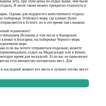
редины лета, при этом цены на отдых выше, чем были
я отдыха. В июле также можно прекрасно отдохнуть в
арко. Однако для недорогого качественного отдыха
ы побережья Эгейского моря, где климат более
отправляются в Египет, но в это время там слишком
жений ограничено!
ественников Испания, в том числе и Канарские
й климат в Болгарии, на побережье Черного моря.
редиземном море.
ако если вы хотите отправиться подальше, можете
 порекомендовать отдых на Мадагаскаре или в Кении.
которое время для экскурсий. Если вас не привлекает
егии есть множество интересных мест. Для
 в последний момент все места в лучших отелях могут