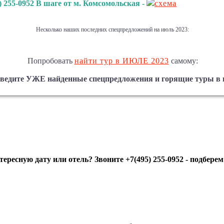
) 255-0952 В шаге от м. Комсомольская -
схема
Несколько наших последних спецпредложений на июль 2023:
Попробовать
найти тур в ИЮЛЕ 2023
самому:
 ведите УЖЕ найденные спецпредложения и горящие туры в 
Е ПУТЕВКИ НА ИЮЛЬ 2023 - ЕСТЬ МНОГО ДРУГИХ 
ниже вы видите то, что мы уже нашли и уже продавали:
ересную дату или отель? Звоните +7(495) 255-0952 - подберем