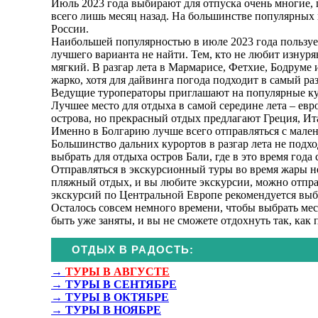
Июль 2023 года выбирают для отпуска очень многие, 
всего лишь месяц назад. На большинстве популярных 
России.
Наибольшей популярностью в июле 2023 года пользует
лучшего варианта не найти. Тем, кто не любит изнур
мягкий. В разгар лета в Мармарисе, Фетхие, Бодруме 
жарко, хотя для дайвинга погода подходит в самый раз
Ведущие туроператоры приглашают на популярные ку
Лучшее место для отдыха в самой середине лета – ев
острова, но прекрасный отдых предлагают Греция, Ита
Именно в Болгарию лучше всего отправляться с мален
Большинство дальних курортов в разгар лета не подхо
выбрать для отдыха остров Бали, где в это время год
Отправляться в экскурсионный туры во время жары не
пляжный отдых, и вы любите экскурсии, можно отпра
экскурсий по Центральной Европе рекомендуется выб
Осталось совсем немного времени, чтобы выбрать мес
быть уже заняты, и вы не сможете отдохнуть так, как 
ОТДЫХ В РАДОСТЬ:
→
ТУРЫ В АВГУСТЕ
→
ТУРЫ В СЕНТЯБРЕ
→
ТУРЫ В ОКТЯБРЕ
→
ТУРЫ В НОЯБРЕ