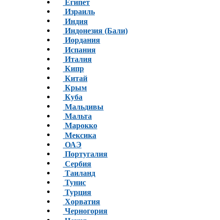
Египет
Израиль
Индия
Индонезия (Бали)
Иордания
Испания
Италия
Кипр
Китай
Крым
Куба
Мальдивы
Мальта
Марокко
Мексика
ОАЭ
Португалия
Сербия
Таиланд
Тунис
Турция
Хорватия
Черногория