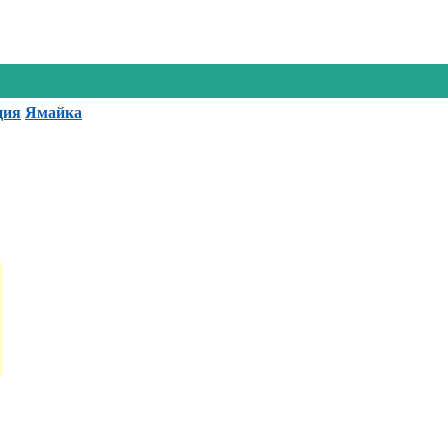
ция
Ямайка