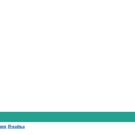
ция
Ямайка