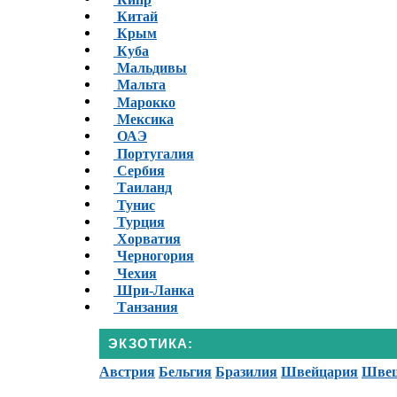
Китай
Крым
Куба
Мальдивы
Мальта
Марокко
Мексика
ОАЭ
Португалия
Сербия
Таиланд
Тунис
Турция
Хорватия
Черногория
Чехия
Шри-Ланка
Танзания
ЭКЗОТИКА:
Австрия
Бельгия
Бразилия
Швейцария
Шве