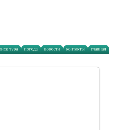
оиск тура
погода
новости
контакты
главная