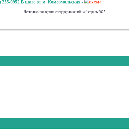
) 255-0952 В шаге от м. Комсомольская -
схема
Несколько последних спецпредложений на Февраль 2025:
РЫ В АВГУСТЕ, ЕСТЬ МНОГО ДЕШЕВЫХ ПУТЕВОК 
ниже вы видите то, что мы уже нашли и уже продавали: